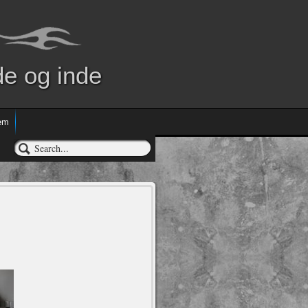
de og inde
em