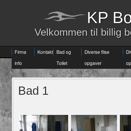
KP Bo
Velkommen til billig 
Firma
Kontakt
Bad og
Diverse flise
Di
info
Toilet
opgaver
op
Bad 1