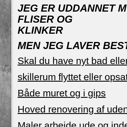
JEG ER UDDANNET M
FLISER
OG
MEN JEG LAVER BE
Skal du have nyt bad ell
skillerum flyttet eller opsa
Både muret og i gips
Hoved renovering af udend
Maler arbejde ude og ind