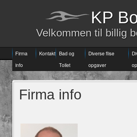
KP Bo
Velkommen til billig 
Firma
Kontakt
Bad og
Diverse flise
Di
info
Toilet
opgaver
op
Firma info